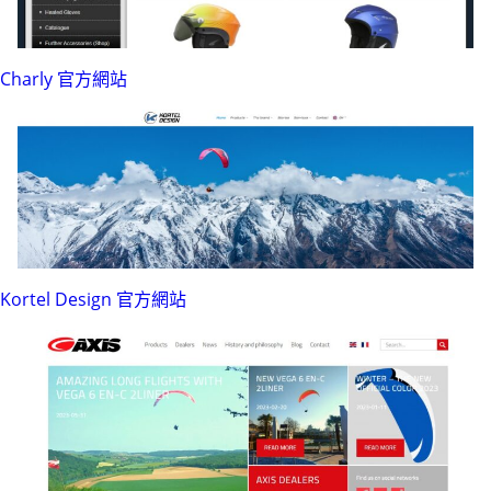
Charly 官方網站
Kortel Design 官方網站