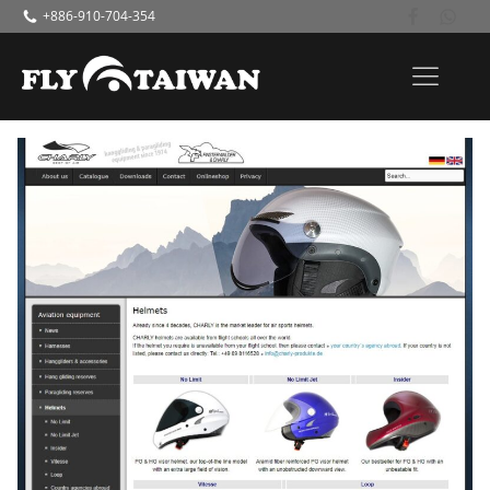
+886-910-704-354