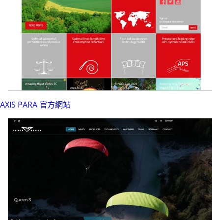
AXIS PARA 官方網站