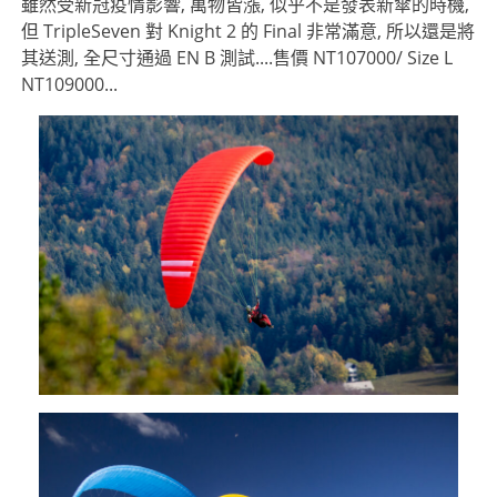
雖然受新冠疫情影響, 萬物皆漲, 似乎不是發表新傘的時機,
但 TripleSeven 對 Knight 2 的 Final 非常滿意, 所以還是將
其送測, 全尺寸通過 EN B 測試....售價 NT107000/ Size L
NT109000...